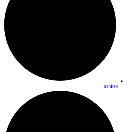
IranItex