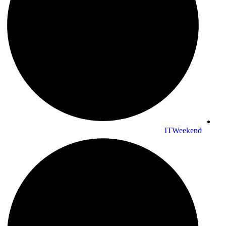
ITWeekend