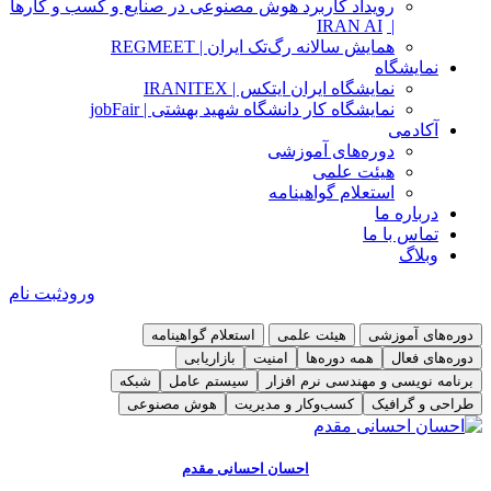
رویداد کاربرد هوش مصنوعی در صنایع و کسب و کارها
IRAN AI
|
همایش سالانه رگ‌تک ایران | REGMEET
نمایشگاه
نمایشگاه ایران ایتکس | IRANITEX
نمایشگاه کار دانشگاه شهید بهشتی | jobFair
آکادمی
دوره‌های آموزشی
هیئت علمی
استعلام گواهینامه
درباره ما
تماس با ما
وبلاگ
ورود
ثبت نام
دوره‌های آموزشی
هیئت علمی
استعلام گواهینامه
دوره‌های فعال
همه دوره‌ها
امنیت
بازاریابی
برنامه نویسی و مهندسی نرم افزار
سیستم عامل
شبکه
طراحی و گرافیک
کسب‌و‌کار و مدیریت
هوش مصنوعی
دوره مدیریت فرایندهای کسب‌و‌کار BPMN
دوره آموزشی امنیت سایبری ( امنیت کاربر کامپیوتر ) CSCU
توضیحات و سرفصل
توضیحات و سرفصل
احسان احسانی مقدم