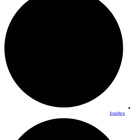
IranItex