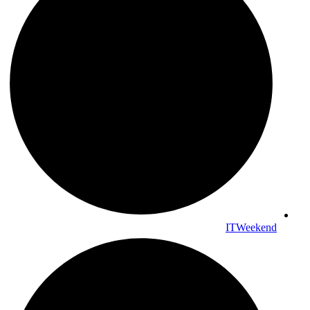
ITWeekend