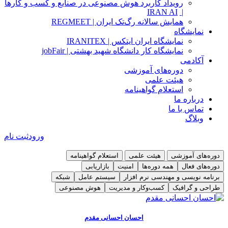
رویداد کاربرد هوش مصنوعی در صنایع و کسب و کارها
IRAN AI
|
همایش سالانه رگ‌تک ایران | REGMEET
نمایشگاه
نمایشگاه ایران ایتکس | IRANITEX
نمایشگاه کار دانشگاه شهید بهشتی | jobFair
آکادمی
دوره‌های آموزشی
هیئت علمی
استعلام گواهینامه
درباره ما
تماس با ما
وبلاگ
ورود
ثبت نام
دوره‌های آموزشی
هیئت علمی
استعلام گواهینامه
دوره‌های فعال
همه دوره‌ها
امنیت
بازاریابی
برنامه نویسی و مهندسی نرم افزار
سیستم عامل
شبکه
طراحی و گرافیک
کسب‌و‌کار و مدیریت
هوش مصنوعی
دوره مدیریت فرایندهای کسب‌و‌کار BPMN
دوره آموزشی امنیت سایبری ( امنیت کاربر کامپیوتر ) CSCU
توضیحات و سرفصل
توضیحات و سرفصل
احسان احسانی مقدم