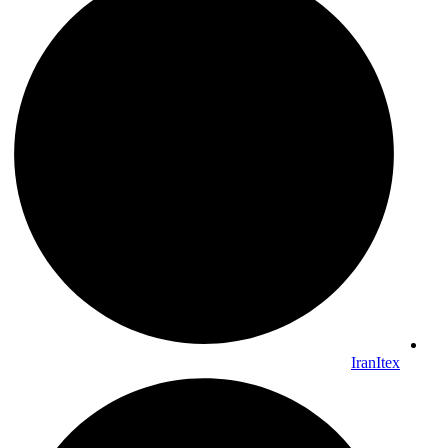
IranItex