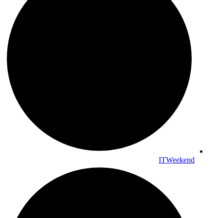
ITWeekend