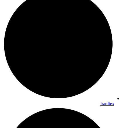
IranItex