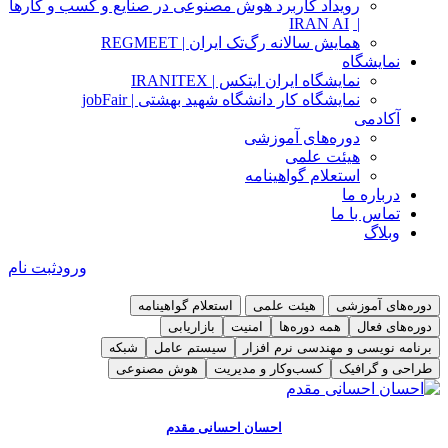
رویداد کاربرد هوش مصنوعی در صنایع و کسب و کارها
IRAN AI
|
همایش سالانه رگ‌تک ایران | REGMEET
نمایشگاه
نمایشگاه ایران ایتکس | IRANITEX
نمایشگاه کار دانشگاه شهید بهشتی | jobFair
آکادمی
دوره‌های آموزشی
هیئت علمی
استعلام گواهینامه
درباره ما
تماس با ما
وبلاگ
ورود
ثبت نام
دوره‌های آموزشی
هیئت علمی
استعلام گواهینامه
دوره‌های فعال
همه دوره‌ها
امنیت
بازاریابی
برنامه نویسی و مهندسی نرم افزار
سیستم عامل
شبکه
طراحی و گرافیک
کسب‌و‌کار و مدیریت
هوش مصنوعی
دوره مدیریت فرایندهای کسب‌و‌کار BPMN
دوره آموزشی امنیت سایبری ( امنیت کاربر کامپیوتر ) CSCU
توضیحات و سرفصل
توضیحات و سرفصل
احسان احسانی مقدم