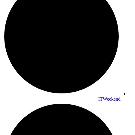
ITWeekend