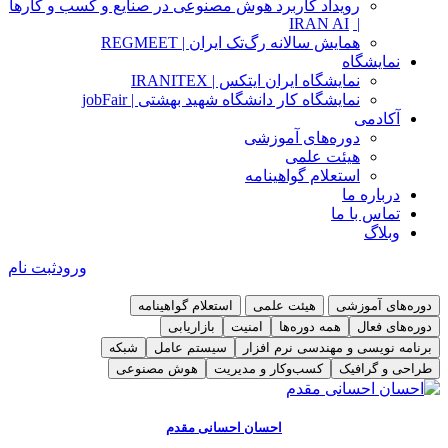
رویداد کاربرد هوش مصنوعی در صنایع و کسب و کارها
IRAN AI
|
همایش سالانه رگ‌تک ایران | REGMEET
نمایشگاه
نمایشگاه ایران ایتکس | IRANITEX
نمایشگاه کار دانشگاه شهید بهشتی | jobFair
آکادمی
دوره‌های آموزشی
هیئت علمی
استعلام گواهینامه
درباره ما
تماس با ما
وبلاگ
ورود
ثبت نام
دوره‌های آموزشی
هیئت علمی
استعلام گواهینامه
دوره‌های فعال
همه دوره‌ها
امنیت
بازاریابی
برنامه نویسی و مهندسی نرم افزار
سیستم عامل
شبکه
طراحی و گرافیک
کسب‌و‌کار و مدیریت
هوش مصنوعی
دوره مدیریت فرایندهای کسب‌و‌کار BPMN
دوره آموزشی امنیت سایبری ( امنیت کاربر کامپیوتر ) CSCU
توضیحات و سرفصل
توضیحات و سرفصل
احسان احسانی مقدم