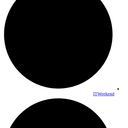
ITWeekend