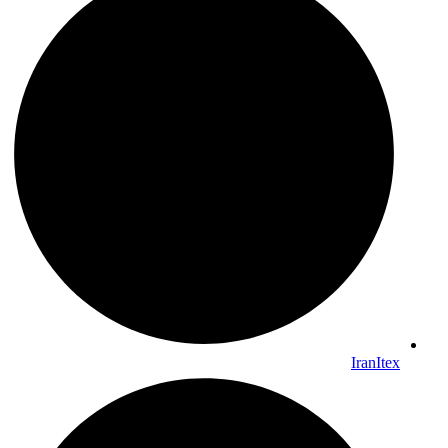
IranItex