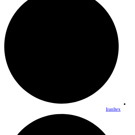
IranItex