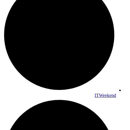
ITWeekend