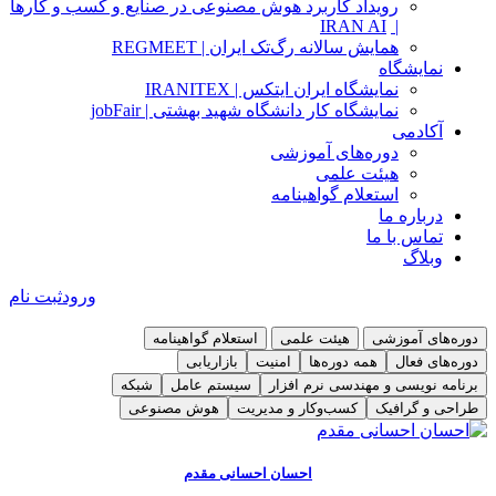
رویداد کاربرد هوش مصنوعی در صنایع و کسب و کارها
IRAN AI
|
همایش سالانه رگ‌تک ایران | REGMEET
نمایشگاه
نمایشگاه ایران ایتکس | IRANITEX
نمایشگاه کار دانشگاه شهید بهشتی | jobFair
آکادمی
دوره‌های آموزشی
هیئت علمی
استعلام گواهینامه
درباره ما
تماس با ما
وبلاگ
ورود
ثبت نام
دوره‌های آموزشی
هیئت علمی
استعلام گواهینامه
دوره‌های فعال
همه دوره‌ها
امنیت
بازاریابی
برنامه نویسی و مهندسی نرم افزار
سیستم عامل
شبکه
طراحی و گرافیک
کسب‌و‌کار و مدیریت
هوش مصنوعی
دوره مدیریت فرایندهای کسب‌و‌کار BPMN
دوره آموزشی امنیت سایبری ( امنیت کاربر کامپیوتر ) CSCU
توضیحات و سرفصل
توضیحات و سرفصل
احسان احسانی مقدم