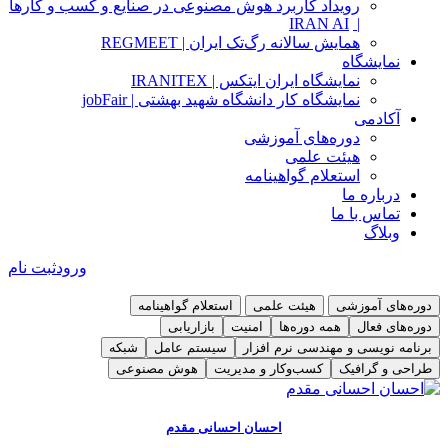
رویداد کاربرد هوش مصنوعی در صنایع و کسب و کارها
IRAN AI
|
همایش سالانه رگ‌تک ایران | REGMEET
نمایشگاه
نمایشگاه ایران ایتکس | IRANITEX
نمایشگاه کار دانشگاه شهید بهشتی | jobFair
آکادمی
دوره‌های آموزشی
هیئت علمی
استعلام گواهینامه
درباره ما
تماس با ما
وبلاگ
ورود
ثبت نام
دوره‌های آموزشی
هیئت علمی
استعلام گواهینامه
دوره‌های فعال
همه دوره‌ها
امنیت
بازاریابی
برنامه نویسی و مهندسی نرم افزار
سیستم عامل
شبکه
طراحی و گرافیک
کسب‌و‌کار و مدیریت
هوش مصنوعی
دوره مدیریت فرایندهای کسب‌و‌کار BPMN
دوره آموزشی امنیت سایبری ( امنیت کاربر کامپیوتر ) CSCU
توضیحات و سرفصل
توضیحات و سرفصل
احسان احسانی مقدم