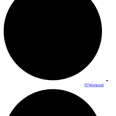
ITWeekend