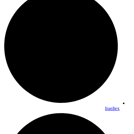
IranItex