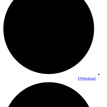
ITWeekend