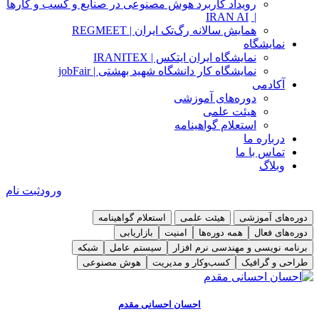
رویداد کاربرد هوش مصنوعی در صنایع و کسب و کارها
IRAN AI
|
همایش سالانه رگ‌تک ایران | REGMEET
نمایشگاه
نمایشگاه ایران ایتکس | IRANITEX
نمایشگاه کار دانشگاه شهید بهشتی | jobFair
آکادمی
دوره‌های آموزشی
هیئت علمی
استعلام گواهینامه
درباره ما
تماس با ما
وبلاگ
ورود
ثبت نام
دوره‌های آموزشی
هیئت علمی
استعلام گواهینامه
دوره‌های فعال
همه دوره‌ها
امنیت
بازاریابی
برنامه نویسی و مهندسی نرم افزار
سیستم عامل
شبکه
طراحی و گرافیک
کسب‌و‌کار و مدیریت
هوش مصنوعی
دوره مدیریت فرایندهای کسب‌و‌کار BPMN
دوره آموزشی امنیت سایبری ( امنیت کاربر کامپیوتر ) CSCU
توضیحات و سرفصل
توضیحات و سرفصل
احسان احسانی مقدم