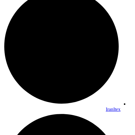
IranItex