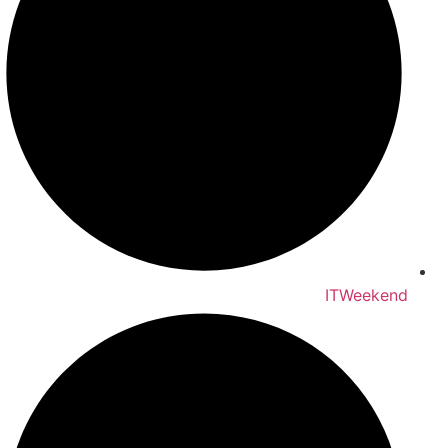
ITWeekend