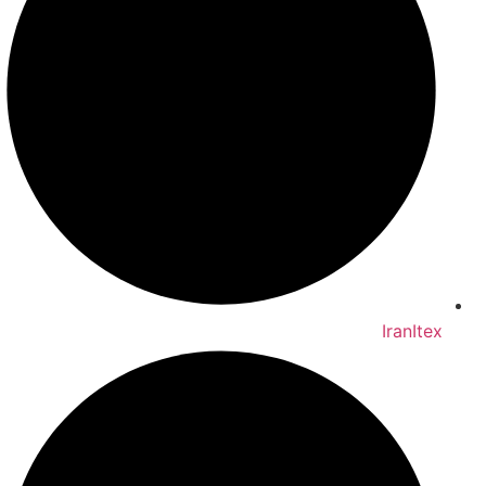
IranItex